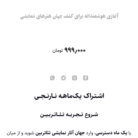
۹۹۹٫۰۰۰
تومان
اشـتـراک یک‌ماهـه نــارنــجــی
شــروع تـــجــربـــه تــئـــاتــربــیـــن
با
یک ماه دسترسی
، وارد
جهان آثار نمایشی تئاتربین
شوید و از میان