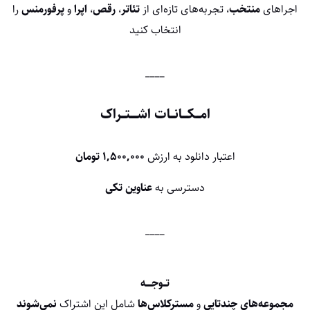
اجراهای
منتخب
، تجربه‌های تازه‌ای از
تئاتر
،
رقص
،
اپرا
و
پرفورمنس
را
انتخاب کنید
____
امـــکــــانـــات اشـــــتـــراک
اعتبار دانلود به ارزش
۱,۵۰۰,۰۰۰ تومان
دسترسی به
عناوین تکی
____
تــوجــــه
مجموعه‌های چندتایی
و
مسترکلاس‌ها
شامل این اشتراک
نمی‌شوند